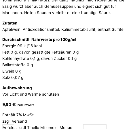
Essig würzt aber auch Gemüsesuppen und eignet sich gut für
Marinaden. Hellen Saucen verleiht er eine fruchtige Säure.
Zutaten
Apfelwein, Antioxidationsmittel: Kaliummetabisulfit, enthält Sulfite
Durchschnittl. Nährwerte pro 100g/ml
Energie 99 kJ/16 kcal
Fett 0 g, davon gesättigte Fettsäuren 0 g
Kohlenhydrate 0,1 g, davon Zucker 0,1 g
Ballaststoffe 0 g
Eiweiß 0 g
Salz 0,07 g
Aufbewahrung
Vor Licht und Wärme schützen
9,90
€
inkl. MwSt.
Enthält 7% MwSt.
zzgl.
Versand
Apfelessig ,Il Tinello Millemele‘ Menge